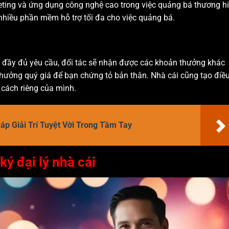
ting và ứng dụng công nghệ cao trong việc quảng bá thương h
 nhiều phần mềm hỗ trợ tối đa cho việc quảng bá.
h đầy đủ yêu cầu, đối tác sẽ nhận được các khoản thưởng khác
thưởng quý giá để bạn chứng tỏ bản thân. Nhà cái cũng tạo điề
g cách riêng của mình.
háp Giải Trí Tuyệt Vời Trong Tầm Tay
ký đại lý nhà cái