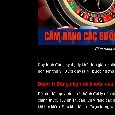
Cẩm nang cá
Quy trình đăng ký đại lý khá đơn giản, khô
nghiệm thú vị. Dưới đây là 4+ bước hướng d
Bước 1: Đăng nhập tài khoản của
Để bắt đầu quy trình trở thành đại lý của 
chính thức. Tuy nhiên, cần lưu ý rằng các 
khi tìm kiếm. Sau khi đã tìm được trang w