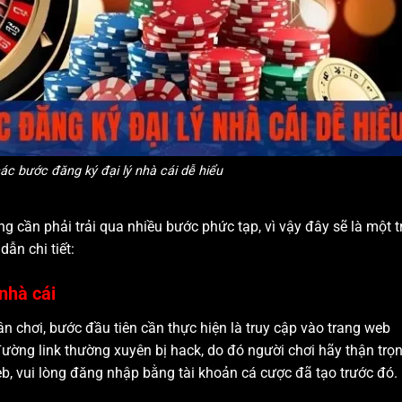
c bước đăng ký đại lý nhà cái dễ hiểu
ng cần phải trải qua nhiều bước phức tạp, vì vậy đây sẽ là một t
ẫn chi tiết:
 nhà cái
sân chơi, bước đầu tiên cần thực hiện là truy cập vào trang web
đường link thường xuyên bị hack, do đó người chơi hãy thận trọ
eb, vui lòng đăng nhập bằng tài khoản cá cược đã tạo trước đó.