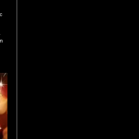
c
.
ấm