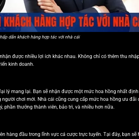
ấp dẫn khách hàng hợp tác với nhà cái
sẽ nhận được nhiều lợi ích khác nhau. Không chỉ có thêm thu nhậ
iển kinh doanh.
 đại lý mang lại. Bạn sẽ nhận được một mức hoa hồng nhất định
g người chơi mới. Nhà cái cũng cung cấp mức hoa hồng ưu đãi 
, phần thưởng thành viên, bảo trì, và nhiều hơn nữa.
iên hàng đầu trong lĩnh vực cá cược trực tuyến. Tại đây, bạn sẽ