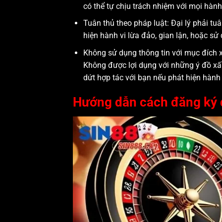
có thể tự chịu trách nhiệm với mọi hành
Tuân thủ theo pháp luật: Đại lý phải t
hiện hành vi lừa đảo, gian lận, hoặc s
Không sử dụng thông tin với mục đích x
Không được lợi dụng với những ý đồ xấu
dứt hợp tác với bạn nếu phát hiện hành 
Hướng dẫn cách đăng ký đ