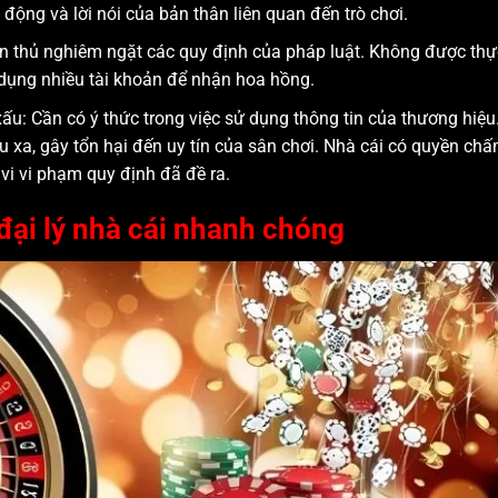
 động và lời nói của bản thân liên quan đến trò chơi.
uân thủ nghiêm ngặt các quy định của pháp luật. Không được thự
ử dụng nhiều tài khoản để nhận hoa hồng.
ấu: Cần có ý thức trong việc sử dụng thông tin của thương hiệu
 xa, gây tổn hại đến uy tín của sân chơi. Nhà cái có quyền ch
vi vi phạm quy định đã đề ra.
ại lý nhà cái nhanh chóng