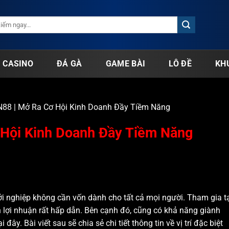
CASINO
ĐÁ GÀ
GAME BÀI
LÔ ĐỀ
KH
IN88 | Mở Ra Cơ Hội Kinh Doanh Đầy Tiềm Năng
 Hội Kinh Doanh Đầy Tiềm Năng
ởi nghiệp không cần vốn dành cho tất cả mọi người. Tham gia t
 lợi nhuận rất hấp dẫn. Bên cạnh đó, cũng có khả năng giành
đây. Bài viết sau sẽ chia sẻ chi tiết thông tin về vị trí đặc biệt