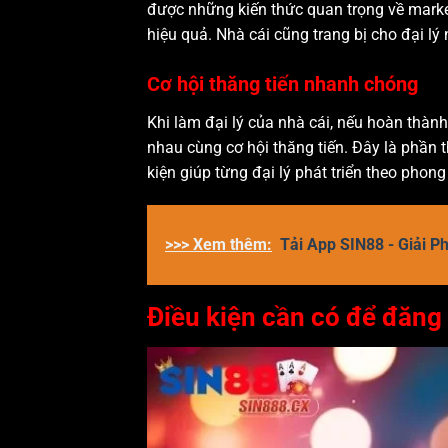
được những kiến thức quan trọng về marke
hiệu quả. Nhà cái cũng trang bị cho đại lý
Cơ hội thăng tiến nhanh chóng
Khi làm đại lý của nhà cái, nếu hoàn thàn
nhau cùng cơ hội thăng tiến. Đây là phần 
kiện giúp từng đại lý phát triển theo phon
>>> Xem thêm:
Tải App SIN88 - Giải P
Điều kiện cần có để đăng 