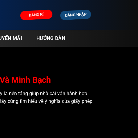
ĐĂNG NHẬP
ĐĂNG KÍ
UYẾN MÃI
HƯỚNG DẪN
 Và Minh Bạch
ây là nền tảng giúp nhà cái vận hành hợp
 Hãy cùng tìm hiểu về ý nghĩa của giấy phép