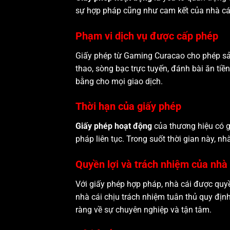
sự hợp pháp cũng như cam kết của nhà cá
Phạm vi dịch vụ được cấp phép
Giấy phép từ Gaming Curacao cho phép sảnh 
thao, sòng bạc trực tuyến, đánh bài ăn tiề
bằng cho mọi giao dịch.
Thời hạn của giấy phép
Giấy phép hoạt động
của thương hiệu có gi
pháp liên tục. Trong suốt thời gian này, 
Quyền lợi và trách nhiệm của nhà 
Với giấy phép hợp pháp, nhà cái được quyề
nhà cái chịu trách nhiệm tuân thủ quy định
ràng về sự chuyên nghiệp và tận tâm.