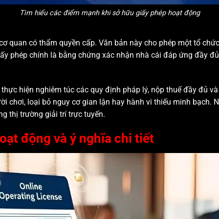
Tìm hiểu các điểm mạnh khi sở hữu giấy phép hoạt động
do cơ quan có thẩm quyền cấp. Văn bản này cho phép một tổ chức
giấy phép chính là bằng chứng xác nhận nhà cái đáp ứng đầy đủ 
 thực hiện nghiêm túc các quy định pháp lý, nộp thuế đầy đủ và
i chơi, loại bỏ nguy cơ gian lận hay hành vi thiếu minh bạch. 
 thị trường giải trí trực tuyến.
ạt động và ý nghĩa chi tiết