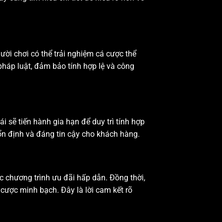
ười chơi có thể trải nghiệm cá cược thể
pháp luật, đảm bảo tính hợp lệ và công
i sẽ tiến hành gia hạn để duy trì tính hợp
 ổn định và đáng tin cậy cho khách hàng.
c chương trình ưu đãi hấp dẫn. Đồng thời,
 cược minh bạch. Đây là lời cam kết rõ