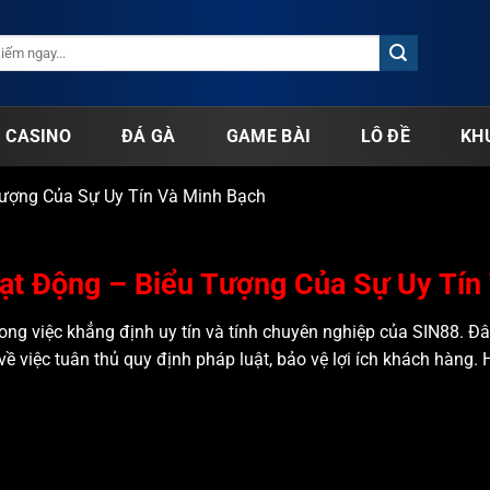
CASINO
ĐÁ GÀ
GAME BÀI
LÔ ĐỀ
KH
Tượng Của Sự Uy Tín Và Minh Bạch
ạt Động – Biểu Tượng Của Sự Uy Tín
trong việc khẳng định uy tín và tính chuyên nghiệp của SIN88. Đ
ề việc tuân thủ quy định pháp luật, bảo vệ lợi ích khách hàng.