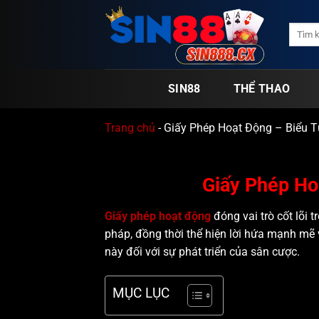
Bỏ
qua
nội
dung
SIN88
THỂ THAO
Trang chủ
-
Giấy Phép Hoạt Động – Biểu 
Giấy Phép Ho
Giấy phép hoạt động
đóng vai trò cốt lõi 
pháp, đồng thời thể hiện lời hứa mạnh mẽ v
này đối với sự phát triển của sân cược.
MỤC LỤC