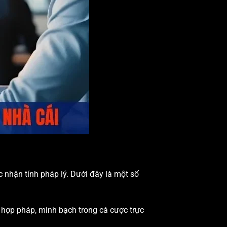
 nhận tính pháp lý. Dưới đây là một số
 hợp pháp, minh bạch trong cá cược trực