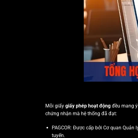
Mỗi giấy
giấy phép hoạt động
đều mang ý n
chứng nhận mà hệ thống đã đạt:
PAGCOR: Được cấp bởi Cơ quan Quản lý G
tuyến.