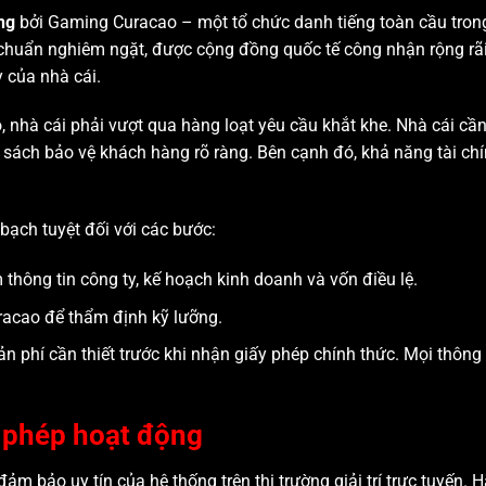
ng
bởi Gaming Curacao – một tổ chức danh tiếng toàn cầu trong 
u chuẩn nghiêm ngặt, được cộng đồng quốc tế công nhận rộng rã
 của nhà cái.
 nhà cái phải vượt qua hàng loạt yêu cầu khắt khe. Nhà cái c
sách bảo vệ khách hàng rõ ràng. Bên cạnh đó, khả năng tài chí
 bạch tuyệt đối với các bước:
 thông tin công ty, kế hoạch kinh doanh và vốn điều lệ.
racao để thẩm định kỹ lưỡng.
n phí cần thiết trước khi nhận giấy phép chính thức. Mọi thông
ấy phép hoạt động
ảm bảo uy tín của hệ thống trên thị trường giải trí trực tuyến. H