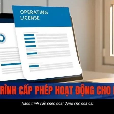
Hành trình cấp phép hoạt động cho nhà cái