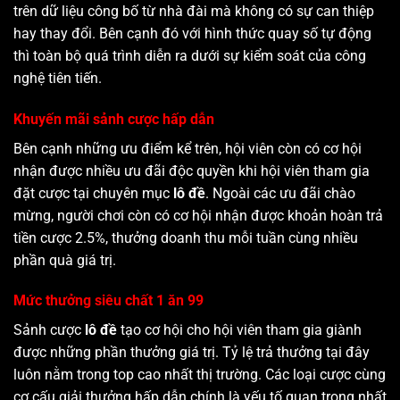
trên dữ liệu công bố từ nhà đài mà không có sự can thiệp
hay thay đổi. Bên cạnh đó với hình thức quay số tự động
thì toàn bộ quá trình diễn ra dưới sự kiểm soát của công
nghệ tiên tiến.
Khuyến mãi sảnh cược hấp dẫn
Bên cạnh những ưu điểm kể trên, hội viên còn có cơ hội
nhận được nhiều ưu đãi độc quyền khi hội viên tham gia
đặt cược tại chuyên mục
lô đề
. Ngoài các ưu đãi chào
mừng, người chơi còn có cơ hội nhận được khoản hoàn trả
tiền cược 2.5%, thưởng doanh thu mỗi tuần cùng nhiều
phần quà giá trị.
Mức thưởng siêu chất 1 ăn 99
Sảnh cược
lô đề
tạo cơ hội cho hội viên tham gia giành
được những phần thưởng giá trị. Tỷ lệ trả thưởng tại đây
luôn nằm trong top cao nhất thị trường. Các loại cược cùng
cơ cấu giải thưởng hấp dẫn chính là yếu tố quan trọng nhất