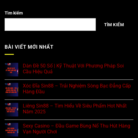
Tìm kiếm
TÌM KIẾM
BÀI VIẾT MỚI NHẤT
Dàn Đề 50 Số | Kỹ Thuật Với Phương Pháp Soi
Cầu Hiệu Quả
Xóc Đĩa Sin88 – Trải Nghiệm Sòng Bạc Đẳng Cấp
Hàng Đầu
Liêng Sin88 – Tìm Hiểu Về Siêu Phẩm Hot Nhất
Năm 2025
Sexy Casino – Đầu Game Bùng Nổ Thu Hút Hàng
Vạn Người Chơi