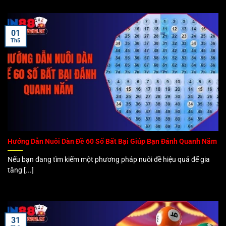
01
Th5
Hướng Dẫn Nuôi Dàn Đề 60 Số Bất Bại Giúp Bạn Đánh Quanh Năm
Nếu bạn đang tìm kiếm một phương pháp nuôi đề hiệu quả để gia
tăng [...]
31