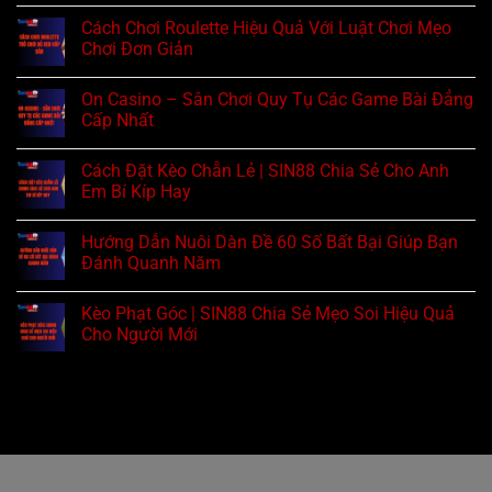
Cách Chơi Roulette Hiệu Quả Với Luật Chơi Mẹo
Chơi Đơn Giản
On Casino – Sân Chơi Quy Tụ Các Game Bài Đẳng
Cấp Nhất
Cách Đặt Kèo Chẵn Lẻ | SIN88 Chia Sẻ Cho Anh
Em Bí Kíp Hay
Hướng Dẫn Nuôi Dàn Đề 60 Số Bất Bại Giúp Bạn
Đánh Quanh Năm
Kèo Phạt Góc | SIN88 Chia Sẻ Mẹo Soi Hiệu Quả
Cho Người Mới